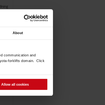
llning
About
zed communication and
på
ota-forklifts domain. Click
Allow all cookies