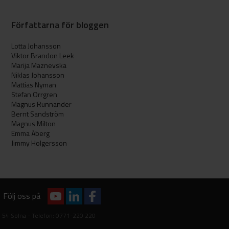
Författarna för bloggen
Lotta Johansson
Viktor Brandon Leek
Marija Maznevska
Niklas Johansson
Mattias Nyman
Stefan Orrgren
Magnus Runnander
Bernt Sandström
Magnus Milton
Emma Åberg
Jimmy Holgersson
Följ oss på
1 54 Solna - Telefon: 0771-220 220