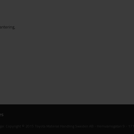
antering,
es
ningar. Copyright © 2015 Toyota Material Handling Sweden AB - Hemvärnsgatan 9 - 17