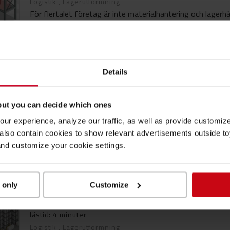
Logistik
,
Lagerutformning
För flertalet företag är inte materialhantering och lagerhå
en del av...
Läs mer
Details
Minska ledtiden för ökad lönsamhet
lästid: 7 minuter
but you can decide which ones
Produktivitet
,
Logistik
,
Lagerutformning
ur experience, analyze our traffic, as well as provide customi
Korta ledtider utgör ofta en betydande konkurrensfördel 
lso contain cookies to show relevant advertisements outside toy
marknaden och är viktiga att...
and customize your cookie settings.
Läs mer
 only
Customize
Kartlägg materialflödena i din ...
lästid: 4 minuter
Logistik
,
Lagerutformning