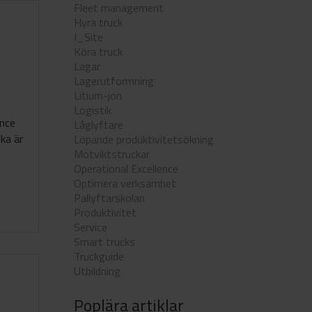
Fleet management
Hyra truck
I_Site
Köra truck
Lagar
Lagerutformning
Litium-jon
Logistik
ance
Låglyftare
lka är
Löpande produktivitetsökning
Motviktstruckar
Operational Excellence
Optimera verksamhet
Pallyftarskolan
Produktivitet
Service
Smart trucks
Truckguide
Utbildning
Poplära artiklar