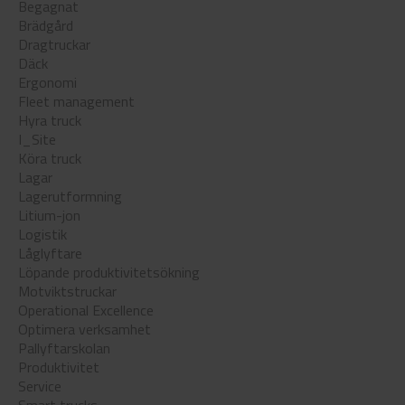
Begagnat
Brädgård
Dragtruckar
Däck
Ergonomi
Fleet management
Hyra truck
I_Site
Köra truck
Lagar
Lagerutformning
Litium-jon
Logistik
Låglyftare
Löpande produktivitetsökning
Motviktstruckar
Operational Excellence
Optimera verksamhet
Pallyftarskolan
Produktivitet
Service