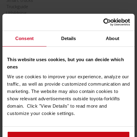
Smart trucks
Truckguide
Utbildning
Poplära artiklar
Consent
Details
About
This website uses cookies, but you can decide which
ones
We use cookies to improve your experience, analyze our
traffic, as well as provide customized communication and
marketing. The website may also contain cookies to
show relevant advertisements outside toyota-forklifts
domain. Click "View Details" to read more and
Kör ni truck på inhägnat område, väg eller allmän väg?
customize your cookie settings.