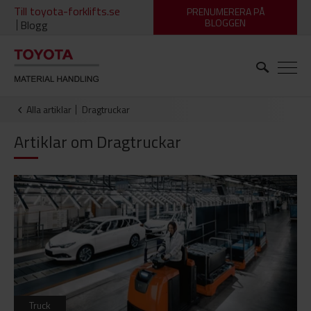
Till toyota-forklifts.se
PRENUMERERA PÅ
BLOGGEN
Blogg
Alla artiklar
dragtruckar
Artiklar om
Dragtruckar
Truck