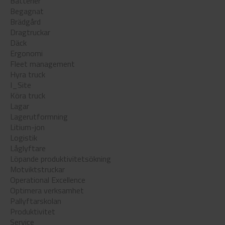
Batterier
Begagnat
Brädgård
Dragtruckar
Däck
Ergonomi
Fleet management
Hyra truck
I_Site
Köra truck
Lagar
Lagerutformning
Litium-jon
Logistik
Låglyftare
Löpande produktivitetsökning
Motviktstruckar
Operational Excellence
Optimera verksamhet
Pallyftarskolan
Produktivitet
Service