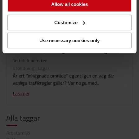
Allow all cookies
Customize
Säkerhet
Use necessary cookies only
Kör ni truck på inhägnat område, väg ...
lästid: 6 minuter
Utbildning
,
Lagar
Är ert "inhägnade område" egentligen en väg där
vanliga trafikregler gäller? Var noga med...
Läs mer
Alla taggar
Arbetsmiljö