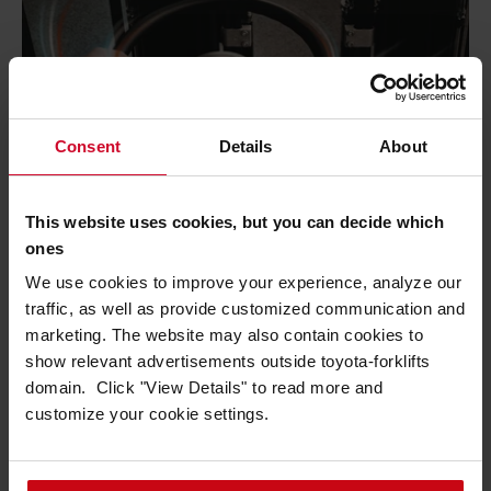
Consent
Details
About
Säkerhet
This website uses cookies, but you can decide which
Körkort eller körtillstånd för att köra ...
ones
lästid: 4 minuter
We use cookies to improve your experience, analyze our
Utbildning
traffic, as well as provide customized communication and
marketing. The website may also contain cookies to
Läs mer
show relevant advertisements outside toyota-forklifts
domain. Click "View Details" to read more and
customize your cookie settings.