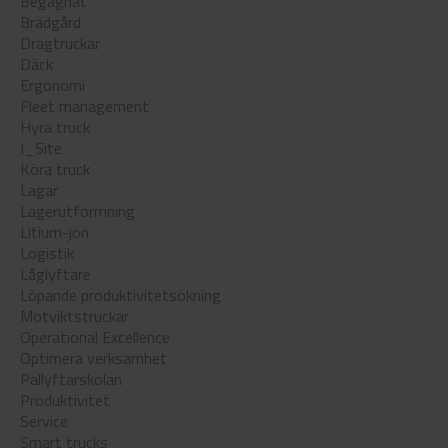
Begagnat
Brädgård
Dragtruckar
Däck
Ergonomi
Fleet management
Hyra truck
I_Site
Köra truck
Lagar
Lagerutformning
Litium-jon
Logistik
Låglyftare
Löpande produktivitetsökning
Motviktstruckar
Operational Excellence
Optimera verksamhet
Pallyftarskolan
Produktivitet
Service
Smart trucks