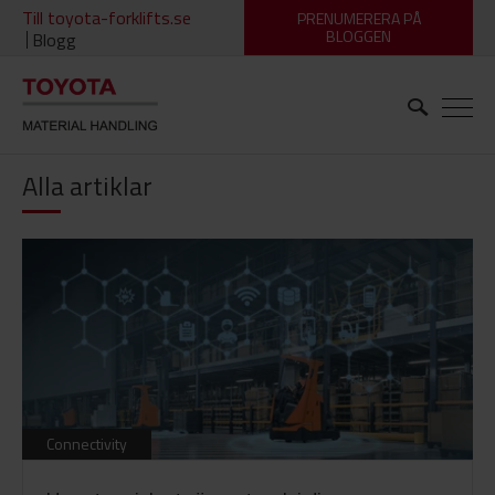
Till toyota-forklifts.se
PRENUMERERA PÅ
BLOGGEN
Blogg
Alla artiklar
Connectivity