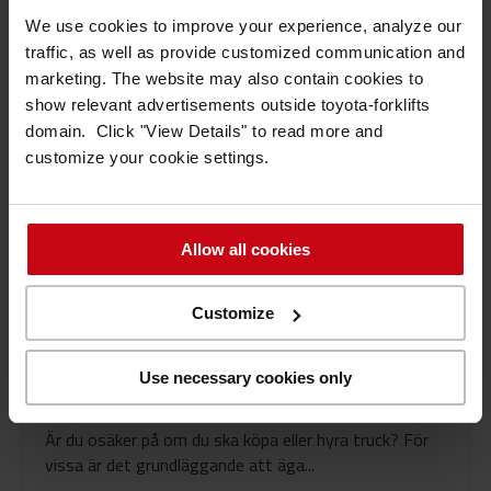
Läs mer
We use cookies to improve your experience, analyze our
traffic, as well as provide customized communication and
marketing. The website may also contain cookies to
show relevant advertisements outside toyota-forklifts
domain. Click "View Details" to read more and
customize your cookie settings.
Allow all cookies
Truck
Customize
Köpa eller hyra truck?
Use necessary cookies only
lästid: 7 minuter
Hyra Truck
Är du osäker på om du ska köpa eller hyra truck? För
vissa är det grundläggande att äga...