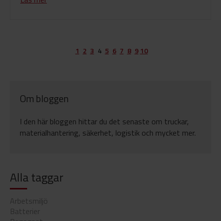
1
2
3
4
5
6
7
8
9
10
Om bloggen
I den här bloggen hittar du det senaste om truckar,
materialhantering, säkerhet, logistik och mycket mer.
Alla taggar
Arbetsmiljö
Batterier