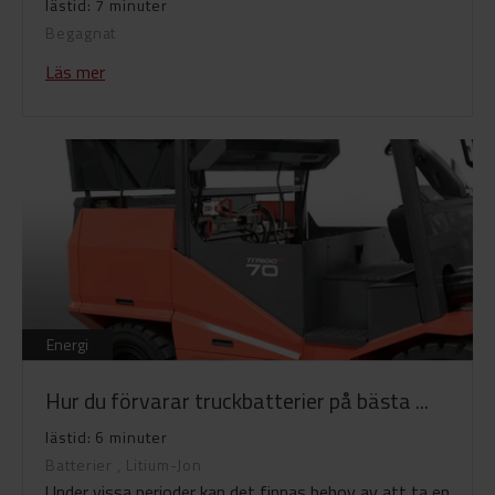
lästid: 7 minuter
Begagnat
Läs mer
Energi
Hur du förvarar truckbatterier på bästa ...
lästid: 6 minuter
Batterier
,
Litium-Jon
Under vissa perioder kan det finnas behov av att ta en